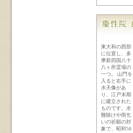
東大和の西部
に位置し、多
摩新四国八十
八ヶ所霊場の
一つ。 山門を
入ると右手に
水天像があ
り、江戸末期
に建立された
ものです。水
難除けや雨乞
いの祈願の対
象で、昭和58