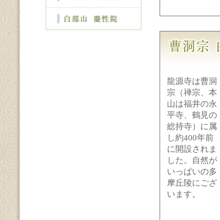
龍源寺は曹洞
宗（禅宗、本
山は福井の永
平寺、鶴見の
総持寺）に属
し約400年前
に開設されま
した。自然が
いっぱいの多
摩丘陵にござ
います。