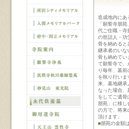
造成地内にあ
「願誓寺朋苑
代ご住職・寺
の世話人・功
骨を納めると
継承者のいな
骨も納めてい
て願誓寺で、
り毎年、墓前
を執り行いま
来、墓地継承
なった場合、
をしてご遺骨
朋苑」に移し
の方で、将来
頂けます。
■
朋苑の金額は