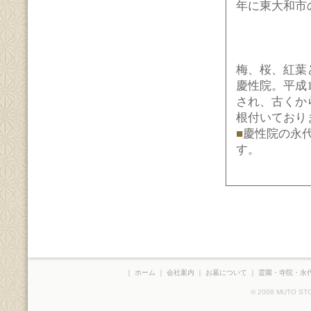
年に東大和市
梅、桜、紅葉
慶性院。平成
され、古くか
根付いており
■
慶性院の永代
す。
｜
ホーム
｜
会社案内
｜
お墓について
｜
霊園・寺院・永
© 2008 MUTO STON